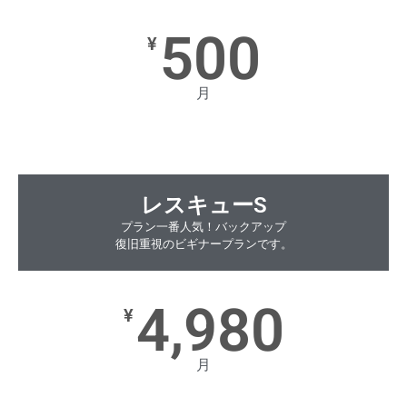
500
¥
月
レスキューS
プラン一番人気！バックアップ
復旧重視のビギナープランです。
4,980
¥
月